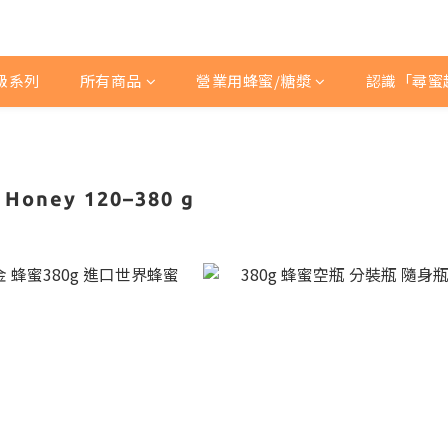
級系列
所有商品
營業用蜂蜜/糖漿
認識「尋蜜
e Honey 120–380 g