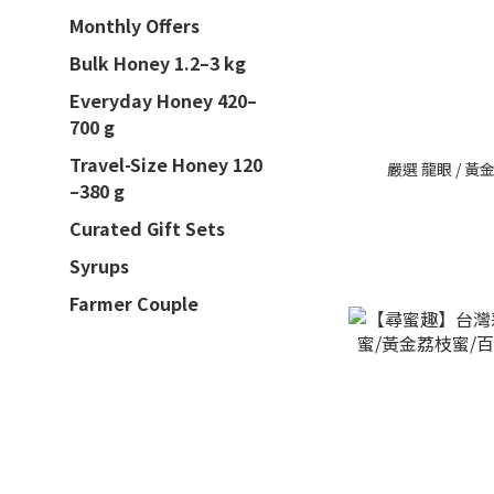
Monthly Offers
Bulk Honey 1.2–3 kg
Everyday Honey 420–
700 g
Travel-Size Honey 120
–380 g
Curated Gift Sets
Syrups
Farmer Couple