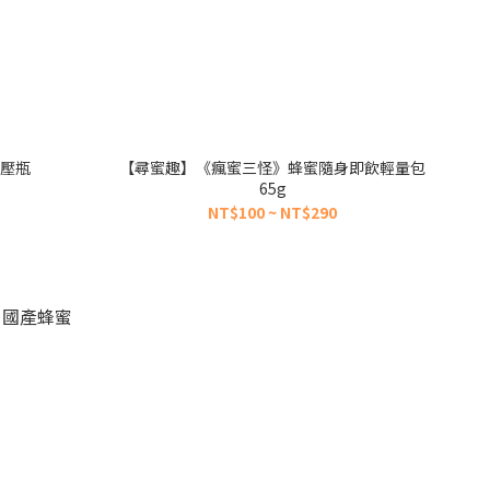
擠壓瓶
【尋蜜趣】《瘋蜜三怪》蜂蜜隨身即飲輕量包
65g
NT$100 ~ NT$290