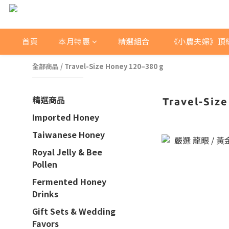
首頁
本月特惠
精選組合
《小農夫婦》頂
全部商品
/
Travel-Size Honey 120–380 g
精選商品
Travel-Siz
Imported Honey
Taiwanese Honey
Royal Jelly & Bee
Pollen
Fermented Honey
Drinks
Gift Sets & Wedding
Favors