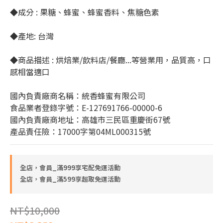
◆成分 : 果糖、蜂蜜、蜂蜜香料、焦糖色素
◆產地: 台灣
◆商品描述 : 烘焙業/飲料店/餐廳...等營業用，品質高，口
感相當適口
國內負責廠商名稱：統香蜂蜜有限公司
食品業者登錄字號：E-127691766-00000-6
國內負責廠商地址：高雄市三民區重慶街67號
產品責任險：17000字第04ML000315號
全店，會員_滿999享宅配免運活動
全店，會員_滿599享超取免運活動
NT$10,000