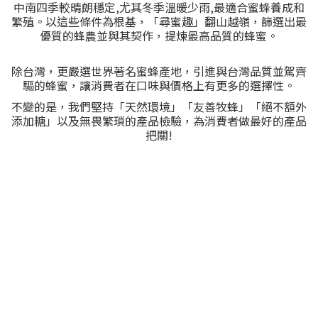
中南四季較晴朗穩定,尤其冬季溫暖少雨,最適合蜜蜂養成和
繁殖。以這些條件為根基，「尋蜜趣」翻山越嶺，篩選出最
優質的蜂農並與其契作，提煉最高品質的蜂蜜。
除台灣，更嚴選世界著名蜜蜂產地，引進與台灣品質並駕齊
驅的蜂蜜，讓消費者在口味與價格上有更多的選擇性。
不變的是，我們堅持「天然環境」「友善牧蜂」「絕不額外
添加糖」以及無畏繁瑣的產品檢驗，為消費者做最好的產品
把關!